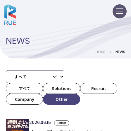
NEWS
HOME
›
NEWS
すべて
Solutions
Recruit
Company
Other
2026.06.15
Other