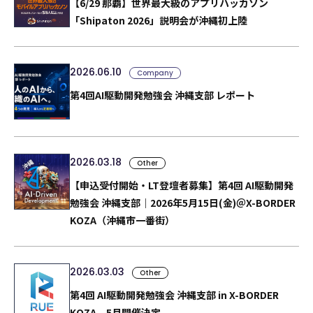
【6/29 那覇】世界最大級のアプリハッカソン
「Shipaton 2026」説明会が沖縄初上陸
2026.06.10
Company
第4回AI駆動開発勉強会 沖縄支部 レポート
2026.03.18
Other
【申込受付開始・LT登壇者募集】第4回 AI駆動開発
勉強会 沖縄支部｜2026年5月15日(金)＠X-BORDER
KOZA（沖縄市一番街）
2026.03.03
Other
第4回 AI駆動開発勉強会 沖縄支部 in X-BORDER
KOZA、5月開催決定