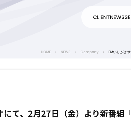
CLIENT
NEWS
SE
HOME
›
NEWS
›
Company
›
FMいしがきサ
オにて、2月27日（金）より新番組『