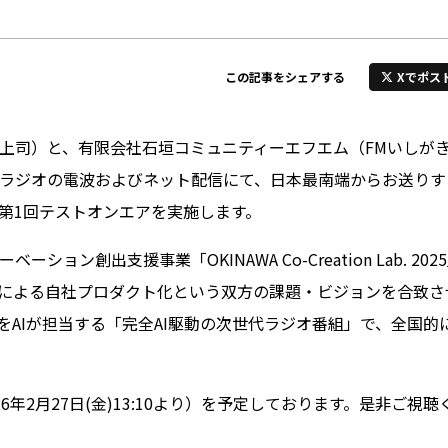
Xでポス
この記事をシェアする
上司）と、有限会社石垣コミュニティーエフエム（FMいしがき
ンサンラジオの電波およびネット配信にて、日本最南端からお送りす
の第1回テストオンエアを実施します。
ョン創出支援事業「OKINAWA Co-Creation Lab.
動による自社プロダクト化という双方の課題・ビジョンを合致さ
をAIが担当する「完全AI駆動の次世代ラジオ番組」で、全国
26年2月27日(金)13:10より）を予定しております。是非ご視