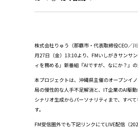
株式会社りゅう（那覇市・代表取締役CEO／川
月27日（金）13:10より、FMいしがきサ
ィを務める」新番組『AIですが、なにか？』
本プロジェクトは、沖縄県主催のオープンイノーベーシ
局の慢性的な人手不足解消と、IT企業のAI駆
シナリオ生成からパーソナリティまで、すべて
す。
FM受信圏外でも下記リンクにてLIVE配信（20