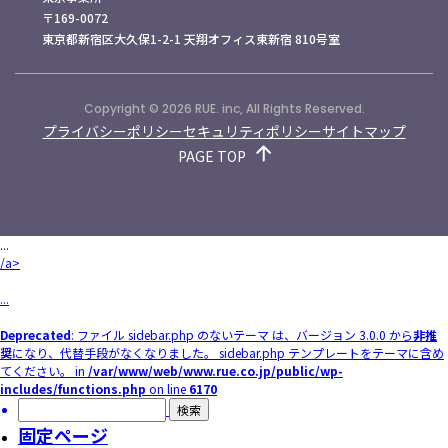
〒169-0072
東京都新宿区大久保1-2-1 天翔オフィス東新宿 810号室
Copyright © 2026 RUE. inc, All Rights Reserved.
プライバシーポリシー
セキュリティポリシー
サイトマップ
PAGE TOP
...
/a>
...
Deprecated
: ファイル sidebar.php のないテーマ は、バージョン 3.0.0 から
非推
奨
になり、代替手段がなくなりました。 sidebar.php テンプレートをテーマに含め
てください。 in
/var/www/web/www.rue.co.jp/public/wp-
includes/functions.php
on line
6170
検
索:
固定ページ